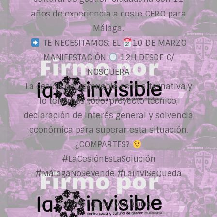
años de experiencia a coste CERO para
Málaga.
TE NECESITAMOS: EL
10 DE MARZO
MANIFESTACIÓN
12H DESDE C/
NOSQUERA
La cesión del inmueble es la alternativa y
lo tenemos todo: proyecto técnico,
declaración de interés general y solvencia
económica para superar esta situación.
¿COMPARTES?
#LaCesiónEsLaSolución
#MálagaNoSeVende #LaInviSeQueda
EVENTO EN FACEBOOK