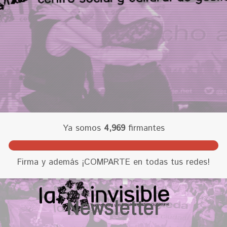
Ya somos
4,969
firmantes
1
Firma y además ¡COMPARTE en todas tus redes!
2
4
.
Newsletter
2
2