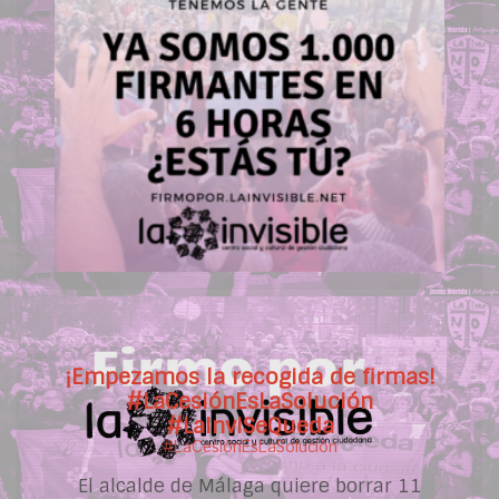
¡Empezamos la recogida de firmas!
#LaCesiónEsLaSolución
#LaInviSeQueda
#LaCesiónEsLaSolución
El alcalde de
Málaga
quiere borrar 11