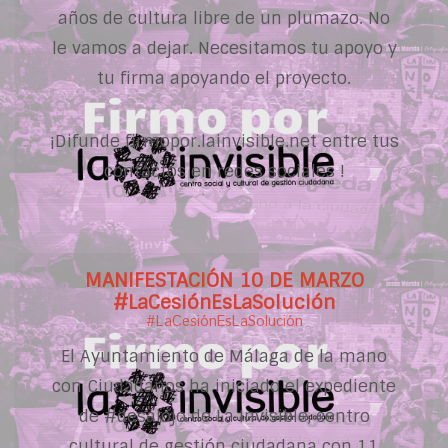
años de cultura libre de un plumazo. No
le vamos a dejar. Necesitamos tu apoyo y
tu firma apoyando el proyecto.
¡Difunde firmopor.lainvisible.net entre tus
contactos en redes sociales !
MANIFESTACIÓN 10 DE MARZO
#LaCesiónEsLaSolución
#LaCesiónEsLaSolución
El Ayuntamiento de Málaga de la mano
con Ciudadanos ha iniciado el expediente
de #desalojo de La Invisible, centro
cultural de gestión ciudadana con 11