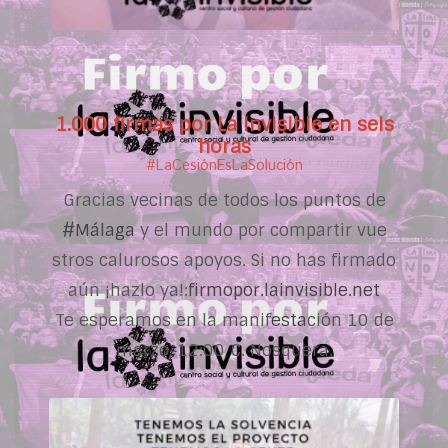
1.000 firmas por La Invisible en seis
horas
#LaCesiónEsLaSolución
Gracias vecinas de todos los puntos de
#Málaga
y el mundo por compartir
vue
stros calurosos apoyos. Si no has firmado
aún ¡hazlo ya!:
firmopor.lainvisible.net
Te esperamos en la manif
esta
ción 10 de
marzo, 12:00 C. Nosquera.