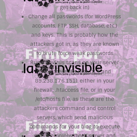
get back in)
Change all passwords (for WordPress
accounts, FTP, SSH, database, etc.)
and keys. This is probably how the
attackers got in, as they are known
to brute force weak passwords
Run antivirus scans on your server
Block these IPs (5.8.18.7 and
89.238.176.151), either in your
firewall, .htaccess file, or in your
/etc/hosts file, as these are the
attackers command and control
servers, which send malicious
commands for your blog to execute
Check cronjobs (both server and