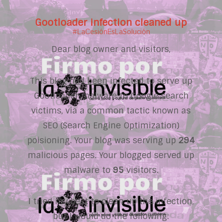
Gootloader infection cleaned up
#LaCesiónEsLaSolución
Dear blog owner and visitors,
This blog
had been
infected to serve up
Gootloader malware to Google search
victims, via a common tactic known as
SEO (Search Engine Optimization)
poisioning. Your blog was serving up
294
malicious pages. Your blogged served up
malware to
95
visitors.
I tried my best to clean up the infection,
but I would do the following: